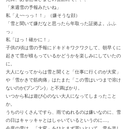
「来週雪の予報みたいね」
私「え~~っっ！！」（嫌そうな顔）
「雪と聞いて嫌だなと思ったら年取った証拠よ。ふふ
っ」
私「はっ！確かに！」
子供の頃は雪の予報にドキドキワクワクして、朝早くに
起きて雪が積もっているかどうかを楽しみにしていたの
に。
大人になってからは雪と聞くと「仕事に行くのが大変」
や「雪かきで筋肉痛」はたまた「この雪はいつまで溶け
ないのか(プンプン)」と不満ばかり。
いつから私は遊び心のない大人になってしまったこと
か。
うちのりくさんですら、雨でぬれるのは嫌いなのに、雪
の日はキャッキャとはしゃいているというのに…。
今度の雪は、「大変」をひとまず置いといて、雪を楽し