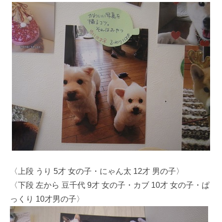
〈上段 うり 5才 女の子・にゃん太 12才 男の子〉
〈下段 左から 豆千代 9才 女の子・カブ 10才 女の子・ぱ
っくり 10才男の子〉