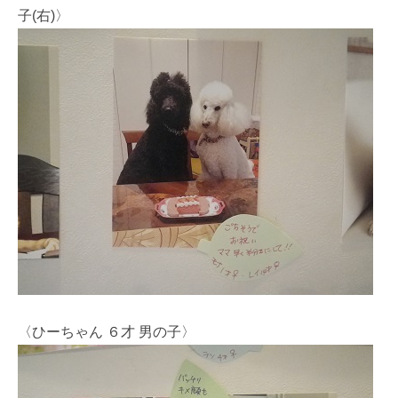
子(右)〉
〈ひーちゃん ６才 男の子〉