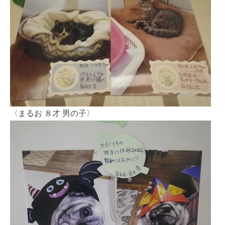
〈まるお ８才 男の子〉