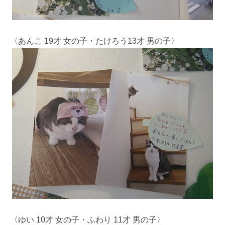
〈あんこ 19才 女の子・たけろう13才 男の子〉
〈ゆい 10才 女の子・ふわり 11才 男の子〉