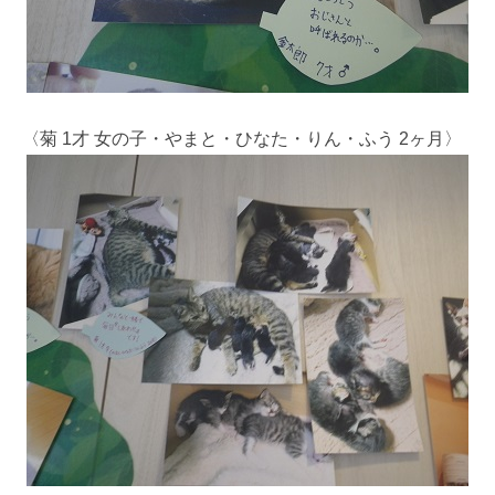
〈菊 1才 女の子・やまと・ひなた・りん・ふう 2ヶ月〉