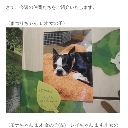
さて、今週の仲間たちをご紹介いたします。
〈まつりちゃん ６才 女の子〉
〈モナちゃん １才 女の子(左)・レイちゃん １４才 女の