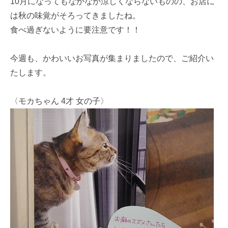
10月になってもなかなか涼しくならないものの、お店に
は秋の味覚がそろってきましたね。
食べ過ぎないように要注意です！！
今週も、かわいいお写真が集まりましたので、ご紹介い
たします。
〈モカちゃん 4才 女の子〉