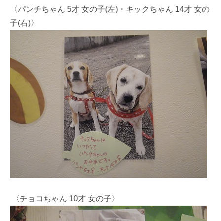
〈パンチちゃん 5才 女の子(左)・キックちゃん 14才 女の
子(右)〉
〈チョコちゃん 10才 女の子〉