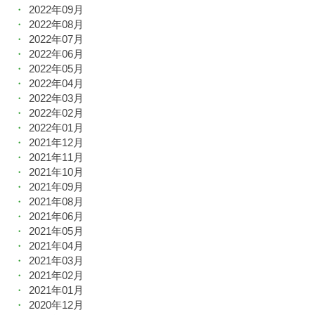
2022年09月
2022年08月
2022年07月
2022年06月
2022年05月
2022年04月
2022年03月
2022年02月
2022年01月
2021年12月
2021年11月
2021年10月
2021年09月
2021年08月
2021年06月
2021年05月
2021年04月
2021年03月
2021年02月
2021年01月
2020年12月