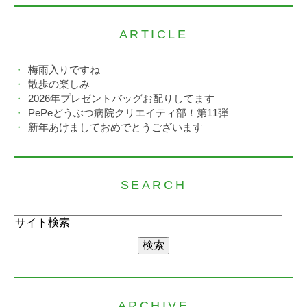
ARTICLE
梅雨入りですね
散歩の楽しみ
2026年プレゼントバッグお配りしてます
PePeどうぶつ病院クリエイティ部！第11弾
新年あけましておめでとうございます
SEARCH
ARCHIVE