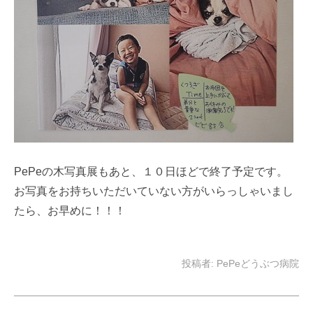
PePeの木写真展もあと、１０日ほどで終了予定です。
お写真をお持ちいただいていない方がいらっしゃいまし
たら、お早めに！！！
投稿者:
PePeどうぶつ病院