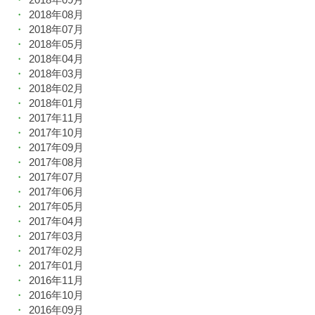
2018年08月
2018年07月
2018年05月
2018年04月
2018年03月
2018年02月
2018年01月
2017年11月
2017年10月
2017年09月
2017年08月
2017年07月
2017年06月
2017年05月
2017年04月
2017年03月
2017年02月
2017年01月
2016年11月
2016年10月
2016年09月