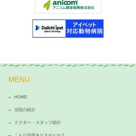
MENU
HOME
当院の紹介
ドクター・スタッフ紹介
こんな症状ありませんか？