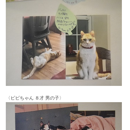
〈ビビちゃん ８才 男の子〉