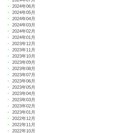
2024年06月
2024年05月
2024年04月
2024年03月
2024年02月
2024年01月
2023年12月
2023年11月
2023年10月
2023年09月
2023年08月
2023年07月
2023年06月
2023年05月
2023年04月
2023年03月
2023年02月
2023年01月
2022年12月
2022年11月
2022年10月