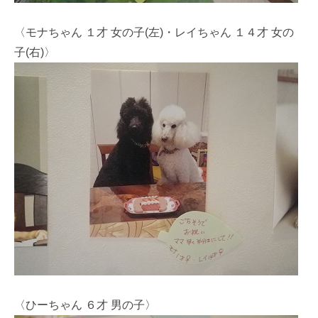
〈モナちゃん １才 女の子(左)・レイちゃん １４才 女の
子(右)〉
〈ひーちゃん ６才 男の子〉