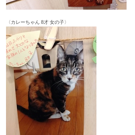
〈カレーちゃん 8才 女の子〉