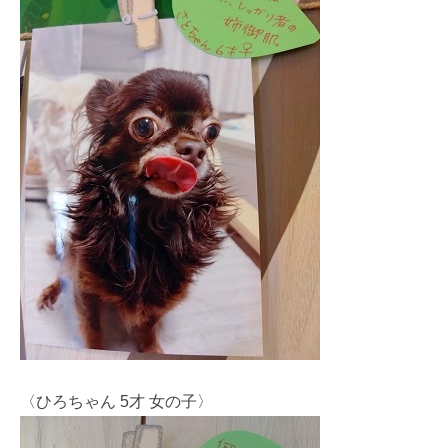
〈ひろちゃん 5才 女の子〉