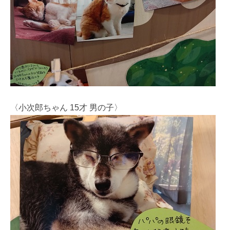
〈小次郎ちゃん 15才 男の子〉