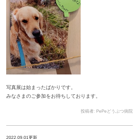
写真展は始まったばかりです。
みなさまのご参加をお待ちしております。
投稿者:
PePeどうぶつ病院
2022.09.01更新