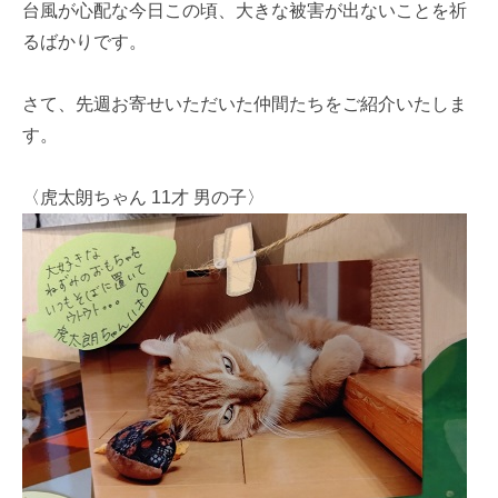
台風が心配な今日この頃、大きな被害が出ないことを祈
るばかりです。
さて、先週お寄せいただいた仲間たちをご紹介いたしま
す。
〈虎太朗ちゃん 11才 男の子〉