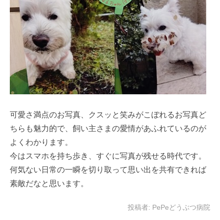
可愛さ満点のお写真、クスッと笑みがこぼれるお写真ど
ちらも魅力的で、飼い主さまの愛情があふれているのが
よくわかります。
今はスマホを持ち歩き、すぐに写真が残せる時代です。
何気ない日常の一瞬を切り取って思い出を共有できれば
素敵だなと思います。
投稿者:
PePeどうぶつ病院