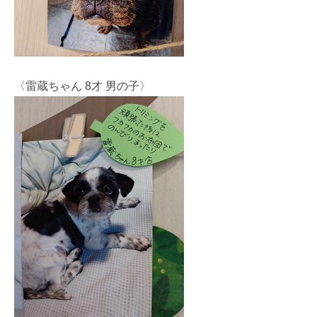
〈雷蔵ちゃん 8才 男の子〉