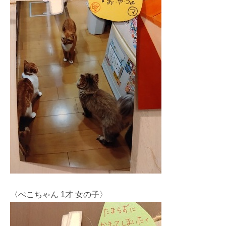
〈ぺこちゃん 1才 女の子〉