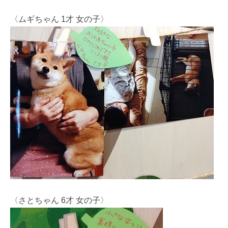
〈ムギちゃん 1才 女の子〉
〈さとちゃん 6才 女の子〉