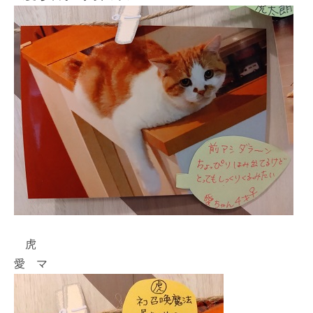
虎
愛 マ