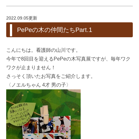
2022.09.05更新
PePeの木の仲間たちPart.1
こんにちは。看護師の山川です。
今年で8回目を迎えるPePeの木写真展ですが、毎年ワク
ワクが止まりません！
さっそく頂いたお写真をご紹介します。
〈ノエルちゃん 4才 男の子〉