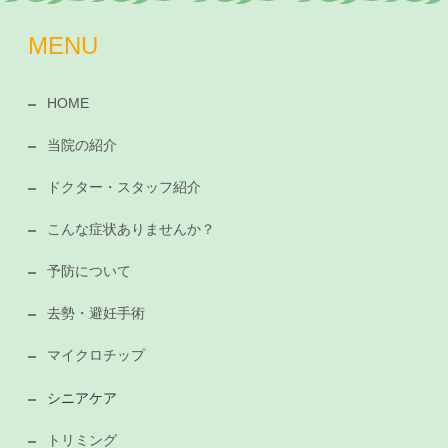
MENU
HOME
当院の紹介
ドクター・スタッフ紹介
こんな症状ありませんか？
予防について
去勢・避妊手術
マイクロチップ
シニアケア
トリミング