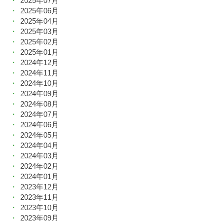
2025年07月
2025年06月
2025年04月
2025年03月
2025年02月
2025年01月
2024年12月
2024年11月
2024年10月
2024年09月
2024年08月
2024年07月
2024年06月
2024年05月
2024年04月
2024年03月
2024年02月
2024年01月
2023年12月
2023年11月
2023年10月
2023年09月