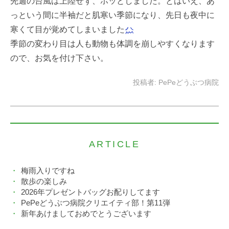
先週の台風は上陸せず、ホッとしました。とはいえ、あ
っという間に半袖だと肌寒い季節になり、先日も夜中に
寒くて目が覚めてしまいました
季節の変わり目は人も動物も体調を崩しやすくなります
ので、お気を付け下さい。
投稿者:
PePeどうぶつ病院
ARTICLE
梅雨入りですね
散歩の楽しみ
2026年プレゼントバッグお配りしてます
PePeどうぶつ病院クリエイティ部！第11弾
新年あけましておめでとうございます