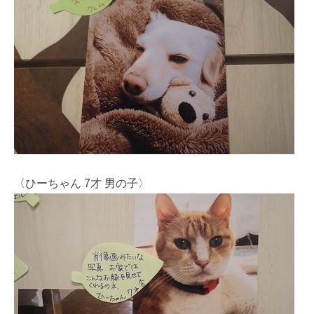
〈ひーちゃん 7才 男の子〉