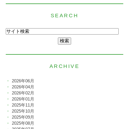
SEARCH
ARCHIVE
2026年06月
2026年04月
2026年02月
2026年01月
2025年11月
2025年10月
2025年09月
2025年08月