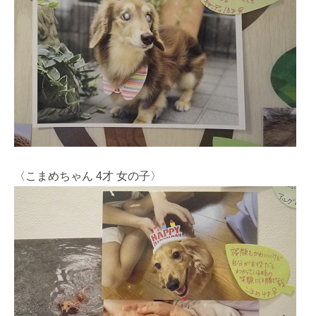
〈こまめちゃん 4才 女の子〉