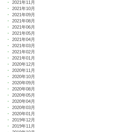
2021年11月
2021年10月
2021年09月
2021年08月
2021年06月
2021年05月
2021年04月
2021年03月
2021年02月
2021年01月
2020年12月
2020年11月
2020年10月
2020年09月
2020年08月
2020年05月
2020年04月
2020年03月
2020年01月
2019年12月
2019年11月