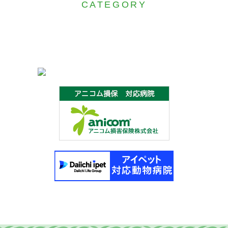
CATEGORY