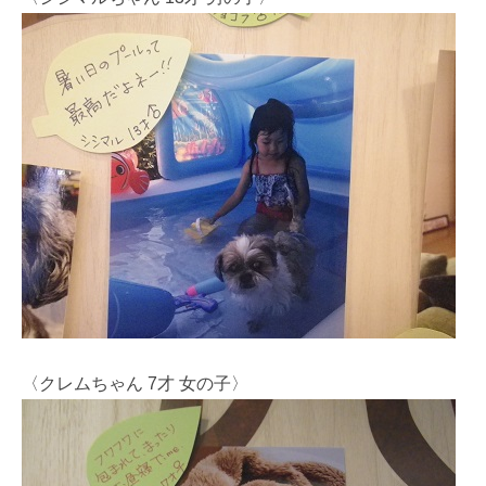
〈クレムちゃん 7才 女の子〉