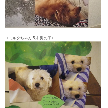
〈ミルクちゃん 5才 男の子〉