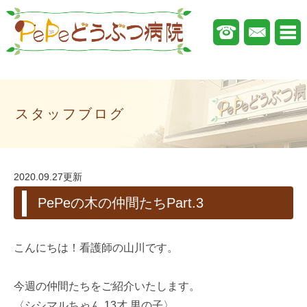
スタッフブログ
2020.09.27更新
PePeの木の仲間たちPart.3
こんにちは！看護師の山川です。
今週の仲間たちをご紹介いたします。
〈シシマルちゃん 13才 男の子〉