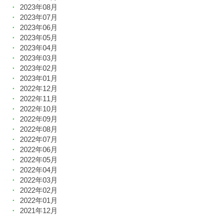
2023年08月
2023年07月
2023年06月
2023年05月
2023年04月
2023年03月
2023年02月
2023年01月
2022年12月
2022年11月
2022年10月
2022年09月
2022年08月
2022年07月
2022年06月
2022年05月
2022年04月
2022年03月
2022年02月
2022年01月
2021年12月