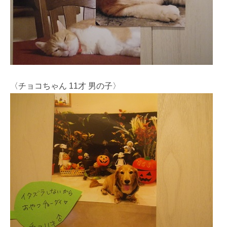
〈チョコちゃん 11才 男の子〉