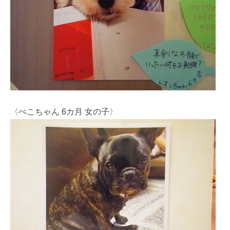
〈ぺこちゃん 6カ月 女の子〉