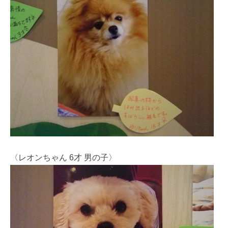
〈レオンちゃん 6才 男の子〉