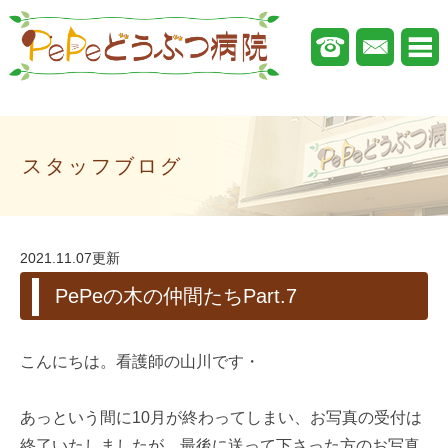
スタッフブログ
2021.11.07更新
PePeの木の仲間たちPart.7
こんにちは。看護師の山川です・
あっという間に10月が終わってしまい、お写真の受付は
終了いたしましたが、最後に送って下さった方のお写真