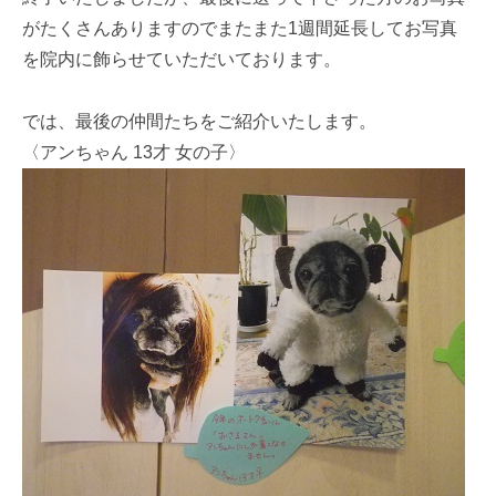
がたくさんありますのでまたまた1週間延長してお写真
を院内に飾らせていただいております。
では、最後の仲間たちをご紹介いたします。
〈アンちゃん 13才 女の子〉