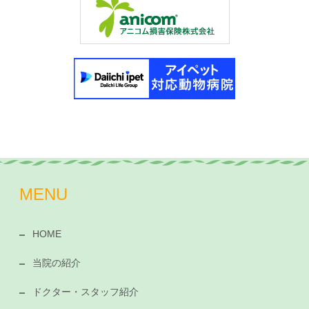
MENU
HOME
当院の紹介
ドクター・スタッフ紹介